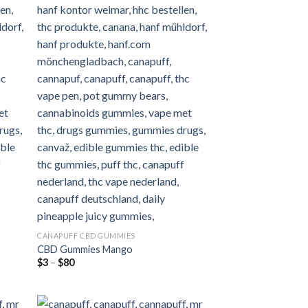
CANAPUFF CBD GUMMIES
CBD Gummies Mango
Preisspanne:
$
3
–
$
80
$3
bis
$80