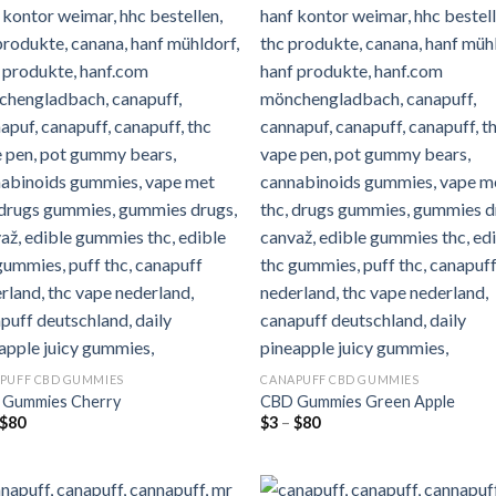
PUFF CBD GUMMIES
CANAPUFF CBD GUMMIES
Gummies Cherry
CBD Gummies Green Apple
Preisspanne:
Preisspanne:
$
80
$
3
–
$
80
$3
$3
bis
bis
$80
$80