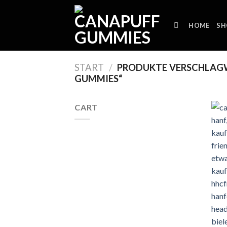
Skip
to
HOME
SH
content
START
/
PRODUKTE VERSCHLAGW
GUMMIES“
CART