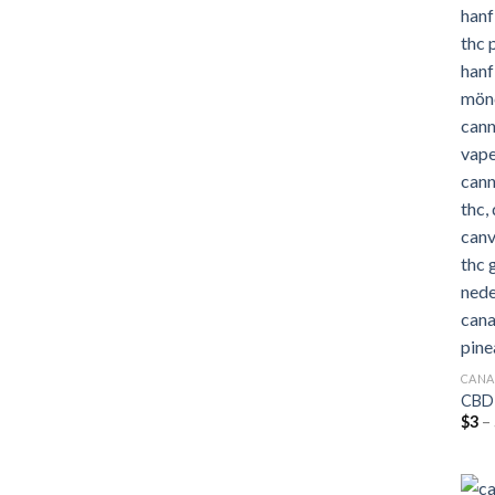
CANA
CBD 
$
3
–