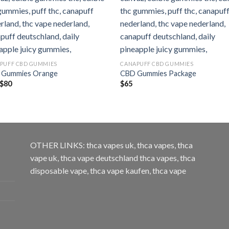
PUFF CBD GUMMIES
CANAPUFF CBD GUMMIES
 Gummies Orange
CBD Gummies Package
Preisspanne:
$
80
$
65
$3
bis
$80
OTHER LINKS:
thca vapes uk
,
thca vapes
,
thca
vape uk
,
thca vape deutschland
thca vapes
,
thca
disposable vape
,
thca vape kaufen
,
thca vape