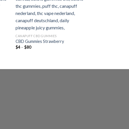
CANAPUFF CBD GUMMIES
CBD Gummies Strawberry
Preisspanne:
$
4
–
$
80
$4
bis
$80