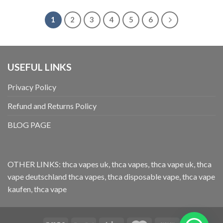
1
2
3
4
5
6
USEFUL LINKS
Privacy Policy
Refund and Returns Policy
BLOG PAGE
OTHER LINKS:
thca vapes uk
,
thca vapes
,
thca vape uk
,
thca
vape deutschland
thca vapes
,
thca disposable vape
,
thca vape
kaufen
,
thca vape