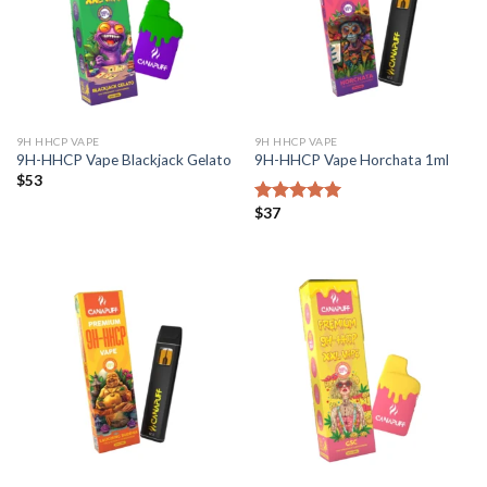
9H HHCP VAPE
9H HHCP VAPE
9H-HHCP Vape Blackjack Gelato
9H-HHCP Vape Horchata 1ml
$
53
$
37
Bewertet mit
5.00
von 5