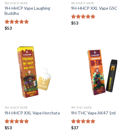
9H HHCP VAPE
9H HHCP VAPE
9H-HHCP Vape Laughing
9H-HHCP XXL Vape GSC
Buddha
$
53
Bewertet mit
$
53
5.00
von 5
Bewertet mit
5.00
von 5
9H HHCP VAPE
9H-THC VAPE
9H-HHCP XXL Vape Horchata
9H-THC Vape AK47 1ml
$
53
$
37
Bewertet mit
Bewertet mit
5.00
von 5
5.00
von 5