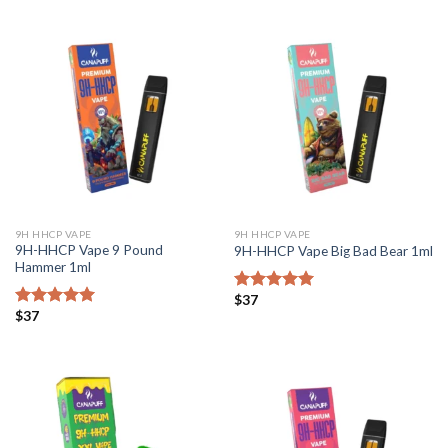
$84
$84
9H HHCP VAPE
9H HHCP VAPE
9H-HHCP Vape 9 Pound
9H-HHCP Vape Big Bad Bear 1ml
Hammer 1ml
$
37
Bewertet mit
$
37
5.00
von 5
Bewertet mit
5.00
von 5