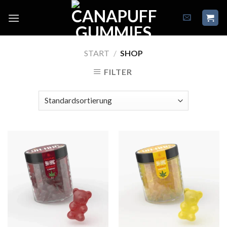
Skip
to
content
START
/
SHOP
FILTER