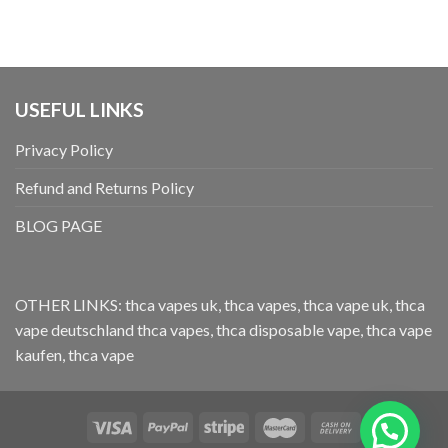
$34
$34
5.00
von 5
5.00
von 5
bis
bis
$84
$84
USEFUL LINKS
Privacy Policy
Refund and Returns Policy
BLOG PAGE
OTHER LINKS:
thca vapes uk
,
thca vapes
,
thca vape uk
,
thca
vape deutschland
thca vapes
,
thca disposable vape
,
thca vape
kaufen
,
thca vape