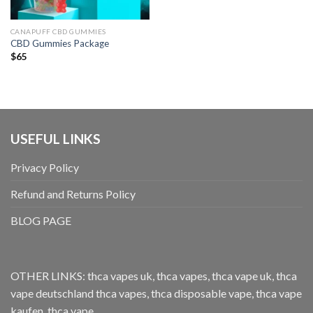
CANAPUFF CBD GUMMIES
CBD Gummies Package
$
65
USEFUL LINKS
Privacy Policy
Refund and Returns Policy
BLOG PAGE
OTHER LINKS:
thca vapes uk
,
thca vapes
,
thca vape uk
,
thca
vape deutschland
thca vapes
,
thca disposable vape
,
thca vape
kaufen
,
thca vape