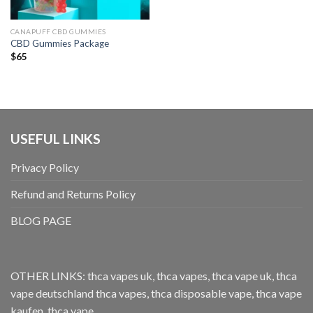
CANAPUFF CBD GUMMIES
CBD Gummies Package
$
65
USEFUL LINKS
Privacy Policy
Refund and Returns Policy
BLOG PAGE
OTHER LINKS:
thca vapes uk
,
thca vapes
,
thca vape uk
,
thca
vape deutschland
thca vapes
,
thca disposable vape
,
thca vape
kaufen
,
thca vape