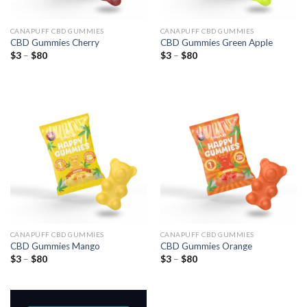
CANAPUFF CBD GUMMIES
CANAPUFF CBD GUMMIES
CBD Gummies Cherry
CBD Gummies Green Apple
Preisspanne:
Preisspanne:
$
3
–
$
80
$
3
–
$
80
$3
$3
bis
bis
$80
$80
CANAPUFF CBD GUMMIES
CANAPUFF CBD GUMMIES
CBD Gummies Mango
CBD Gummies Orange
Preisspanne:
Preisspanne:
$
3
–
$
80
$
3
–
$
80
$3
$3
bis
bis
$80
$80