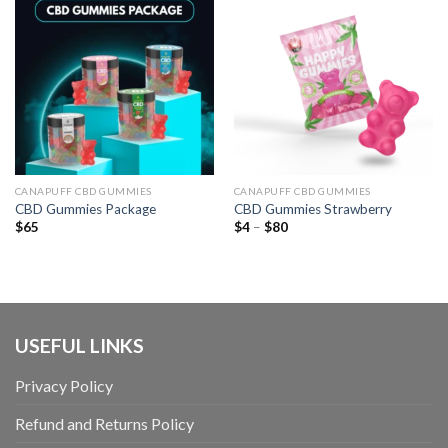
CANAPUFF CBD GUMMIES
CANAPUFF CBD GUMMIES
CBD Gummies Package
CBD Gummies Strawberry
Preisspanne:
$
65
$
4
–
$
80
$4
bis
$80
USEFUL LINKS
Privacy Policy
Refund and Returns Policy