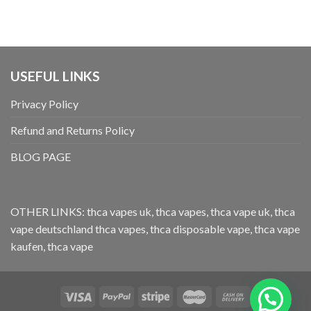
5.00
von 5
USEFUL LINKS
Privacy Policy
Refund and Returns Policy
BLOG PAGE
OTHER LINKS:
thca vapes uk
,
thca vapes
,
thca vape uk
,
thca
vape deutschland
thca vapes
,
thca disposable vape
,
thca vape
kaufen
,
thca vape