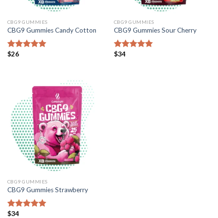
CBG9 GUMMIES
CBG9 GUMMIES
CBG9 Gummies Candy Cotton
CBG9 Gummies Sour Cherry
$
26
$
34
Bewertet mit
Bewertet mit
5.00
von 5
5.00
von 5
CBG9 GUMMIES
CBG9 Gummies Strawberry
$
34
Bewertet mit