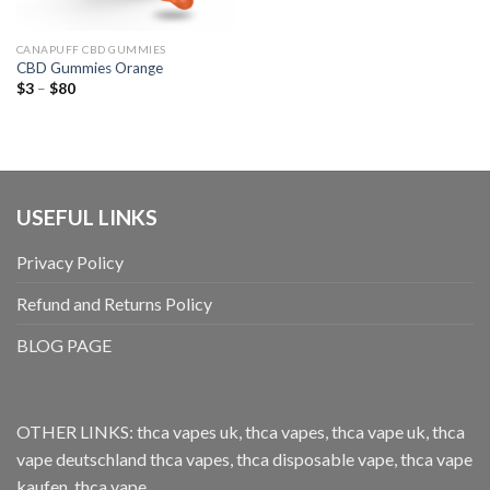
CANAPUFF CBD GUMMIES
CBD Gummies Orange
Preisspanne:
$
3
–
$
80
$3
bis
$80
USEFUL LINKS
Privacy Policy
Refund and Returns Policy
BLOG PAGE
OTHER LINKS:
thca vapes uk
,
thca vapes
,
thca vape uk
,
thca
vape deutschland
thca vapes
,
thca disposable vape
,
thca vape
kaufen
,
thca vape