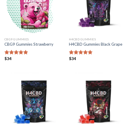
CBG9 GUMMIES
H4CBD GUMMIES
CBG9 Gummies Strawberry
H4CBD Gummies Black Grape
$
34
$
34
Bewertet mit
Bewertet mit
5.00
von 5
5.00
von 5