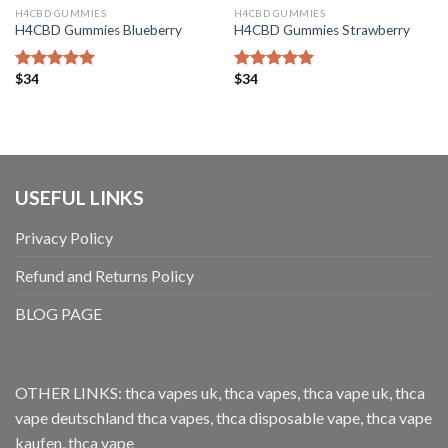
H4CBD GUMMIES
H4CBD GUMMIES
H4CBD Gummies Blueberry
H4CBD Gummies Strawberry
$
34
$
34
Bewertet mit
Bewertet mit
5.00
von 5
5.00
von 5
USEFUL LINKS
Privacy Policy
Refund and Returns Policy
BLOG PAGE
OTHER LINKS:
thca vapes uk
,
thca vapes
,
thca vape uk
,
thca
vape deutschland
thca vapes
,
thca disposable vape
,
thca vape
kaufen
,
thca vape