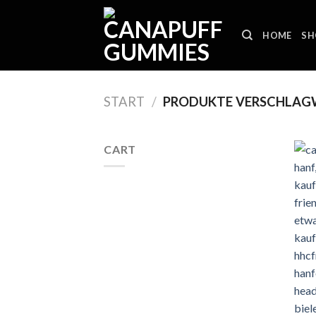
Skip
to
HOME
SH
content
START
/
PRODUKTE VERSCHLAGW
CART