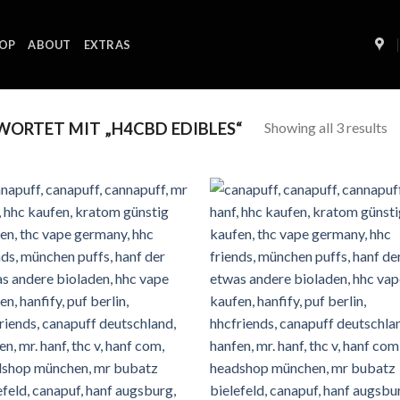
OP
ABOUT
EXTRAS
Showing all 3 results
ORTET MIT „H4CBD EDIBLES“