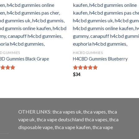
D GUMMIES
H4CBD GUMMIES
D Gummies Black Grape
H4CBD Gummies Blueberry
$
34
rtet mit
Bewertet mit
von 5
5.00
von 5
OTHER LINKS:
thca vapes uk
,
thca vapes
,
thca
vape uk
,
thca vape deutschland
thca vapes
,
thca
disposable vape
,
thca vape kaufen
,
thca vape