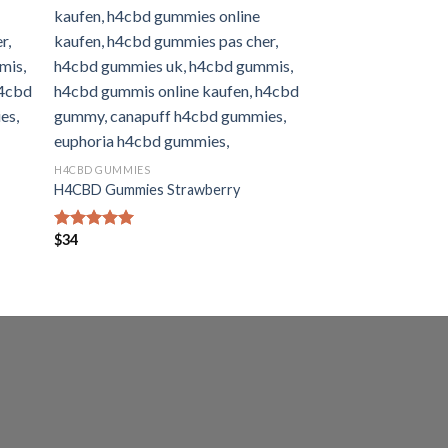
H4CBD GUMMIES
H4CBD Gummies Strawberry
$
34
Bewertet mit
5.00
von 5