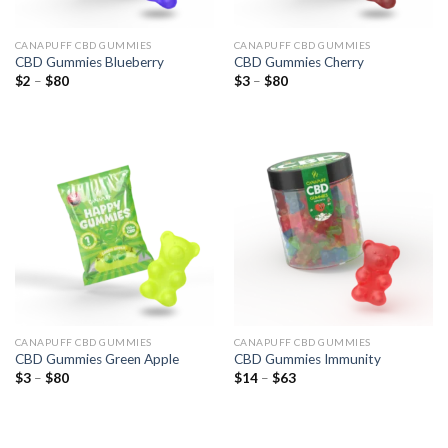
CANAPUFF CBD GUMMIES
CANAPUFF CBD GUMMIES
CBD Gummies Blueberry
CBD Gummies Cherry
Preisspanne:
Preisspanne:
$
2
–
$
80
$
3
–
$
80
$2
$3
bis
bis
$80
$80
CANAPUFF CBD GUMMIES
CANAPUFF CBD GUMMIES
CBD Gummies Green Apple
CBD Gummies Immunity
Preisspanne:
Preisspanne:
$
3
–
$
80
$
14
–
$
63
$3
$14
bis
bis
$80
$63