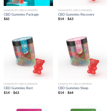
CANAPUFF CBD GUMMIES
CANAPUFF CBD GUMMIES
CBD Gummies Package
CBD Gummies Recovery
Preisspanne:
$
65
$
14
–
$
63
$14
bis
$63
CANAPUFF CBD GUMMIES
CANAPUFF CBD GUMMIES
CBD Gummies Rest
CBD Gummies Sleep
Preisspanne:
Preisspanne:
$
14
–
$
63
$
14
–
$
64
$14
$14
bis
bis
$63
$64