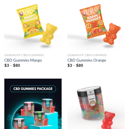
CANAPUFF CBD GUMMIES
CANAPUFF CBD GUMMIES
CBD Gummies Mango
CBD Gummies Orange
Preisspanne:
Preisspanne:
$
3
–
$
80
$
3
–
$
80
$3
$3
bis
bis
$80
$80