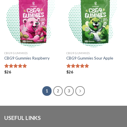
CBG9 GUMMIES
CBG9 GUMMIES
CBG9 Gummies Raspberry
CBG9 Gummies Sour Apple
$
26
$
26
Bewertet mit
Bewertet mit
5.00
von 5
5.00
von 5
1
2
3
USEFUL LINKS