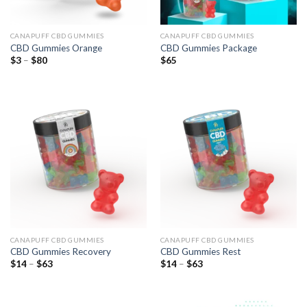
CANAPUFF CBD GUMMIES
CANAPUFF CBD GUMMIES
CBD Gummies Orange
CBD Gummies Package
Preisspanne:
$
3
–
$
80
$
65
$3
bis
$80
CANAPUFF CBD GUMMIES
CANAPUFF CBD GUMMIES
CBD Gummies Recovery
CBD Gummies Rest
Preisspanne:
Preisspanne:
$
14
–
$
63
$
14
–
$
63
$14
$14
bis
bis
$63
$63