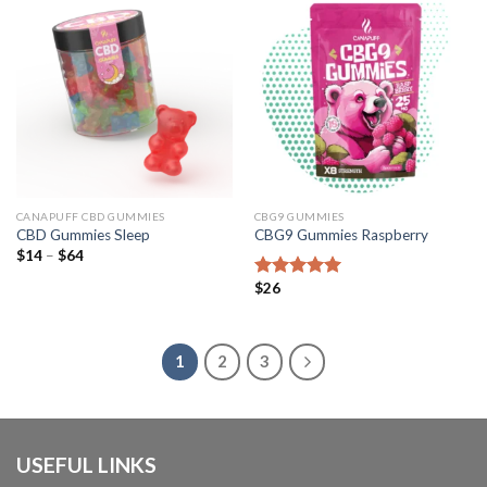
CANAPUFF CBD GUMMIES
CBG9 GUMMIES
CBD Gummies Sleep
CBG9 Gummies Raspberry
Preisspanne:
$
14
–
$
64
$14
bis
$
26
Bewertet mit
$64
5.00
von 5
1
2
3
USEFUL LINKS