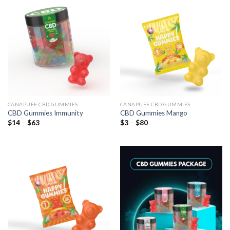
CANAPUFF CBD GUMMIES
CANAPUFF CBD GUMMIES
CBD Gummies Immunity
CBD Gummies Mango
Preisspanne:
Preisspanne:
$
14
–
$
63
$
3
–
$
80
$14
$3
bis
bis
$63
$80