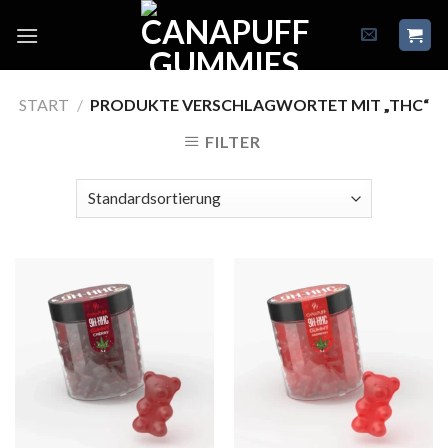
Skip
to
content
START
/
PRODUKTE VERSCHLAGWORTET MIT „THC“
FILTER